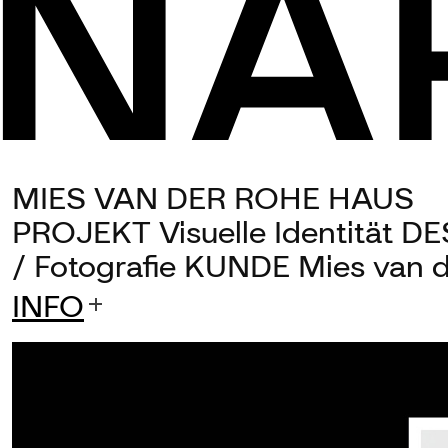
MIES VAN DER ROHE HAUS
Seit 25 Jahren entwickelt un
PROJEKT
Visuelle Identität
DE
Marken, Kampagnen und Grafi
/ Fotografie
KUNDE
Mies van d
Denken. Digital und analog. 
INFO
Marc Naroska ist Gründungspa
Berlin Foundation, einem int
Berlin. Hier ist er verantwor