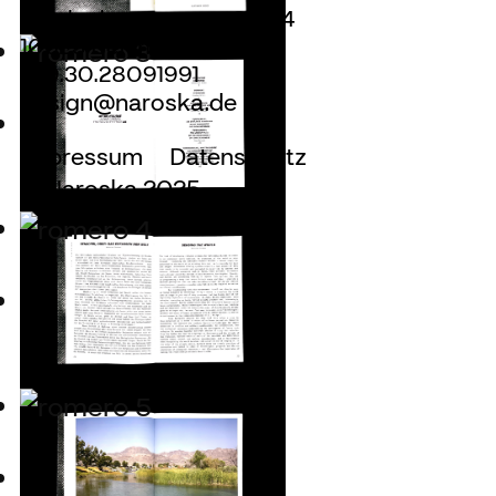
Hardenbergstrasse 22-24
10623 Berlin
+49.30.28091991
design@naroska.de
Impressum
Datenschutz
© Naroska 2025